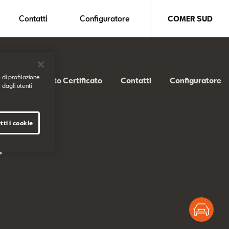
Contatti
Configuratore
COMER SUD
 di profilazione
SEAT Usato Certificato
Contatti
Configuratore
 dagli utenti
tti i cookie
s
Test