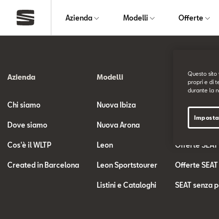
Azienda
Modelli
Offerte
Questo sito 
Azienda
Modelli
Offerte
propri e di t
durante la n
Chi siamo
Nuova Ibiza
Offerte SEAT
Imposta
Dove siamo
Nuova Arona
Le nostre off
Cos'è il WLTP
Leon
Offerte SEAT
Created in Barcelona
Leon Sportstourer
Offerte SEAT
Listini e Cataloghi
SEAT senza p