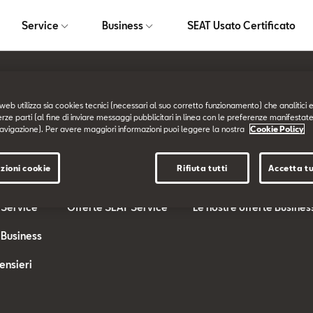
Service
Business
SEAT Usato Certificato
web utilizza sia cookies tecnici (necessari al suo corretto funzionamento) che analitici e
Service
Business
erze parti (al fine di inviare messaggi pubblicitari in linea con le preferenze manifestate
avigazione). Per avere maggiori informazioni puoi leggere la nostra
Cookie Policy
SEAT Service
SEAT for BUSINESS
zioni cookie
Rifiuta tutti
Accetta tu
erte
I nostri Servizi
Offerte SEAT Business
 Service
Offerte SEAT Service
Le nostre offerte Busines
 Business
ensieri