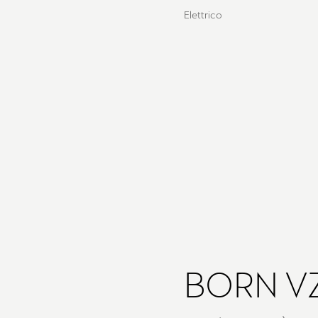
Elettrico
BORN V