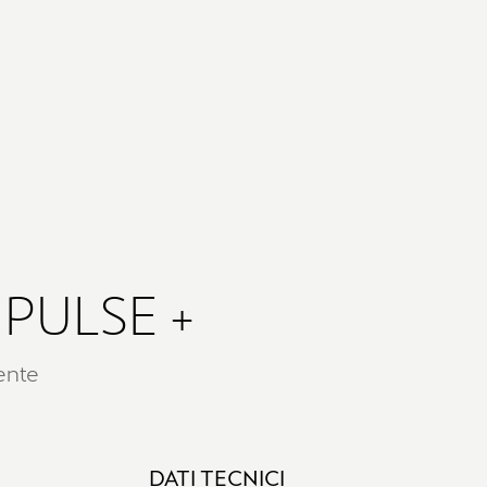
PULSE +
ente
DATI TECNICI