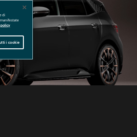
e di
e manifestate
policy
tti i cookie