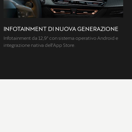
INFOTAINMENT DI NUOVA GENERAZIONE
Infotainment da 12,9" con sistema operativo Android e
integrazione nativa dell’App Store.