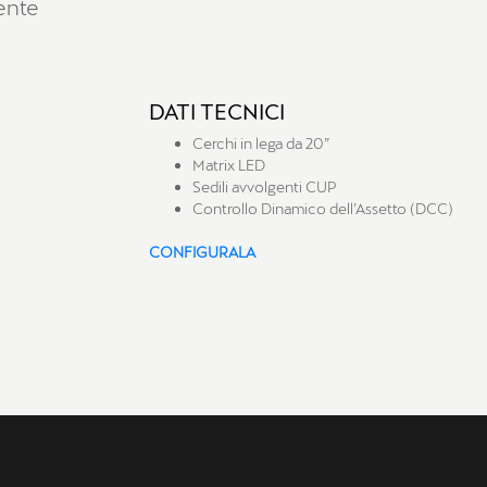
ente
DATI TECNICI
Cerchi in lega da 20”
Matrix LED
Sedili avvolgenti CUP
Controllo Dinamico dell’Assetto (DCC)
CONFIGURALA