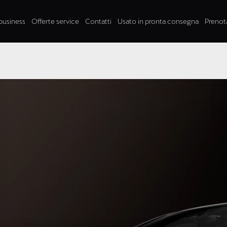
business
Offerte service
Contatti
Usato in pronta consegna
Prenot