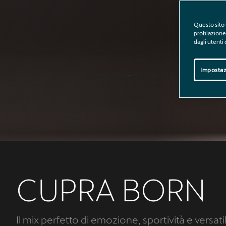
Questo sito 
profilazione 
dagli utenti
Impostaz
CUPRA BORN
Il mix perfetto di emozione, sportività e versatil