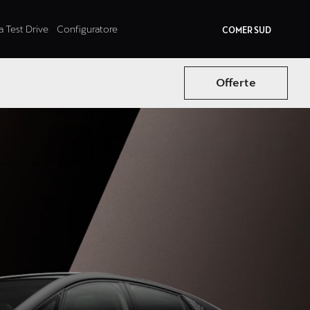
a Test Drive
Configuratore
COMER SUD
Offerte