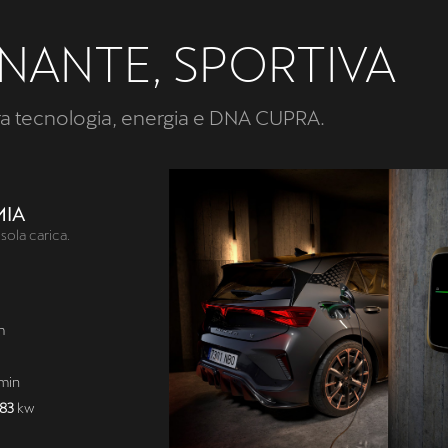
NANTE, SPORTIVA
tra tecnologia, energia e DNA CUPRA.
MIA
sola carica.
m
min
183
kw