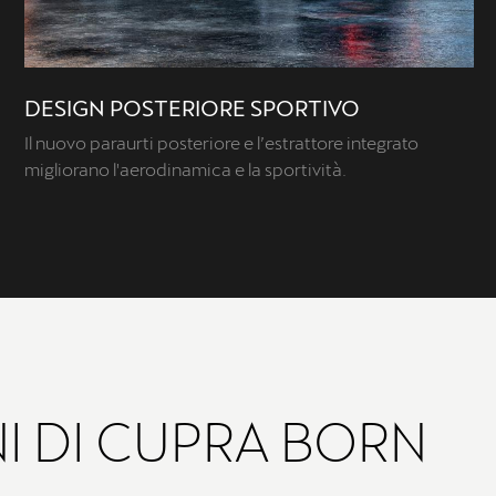
DESIGN POSTERIORE SPORTIVO
Il nuovo paraurti posteriore e l’estrattore integrato
migliorano l'aerodinamica e la sportività.
I DI CUPRA BORN