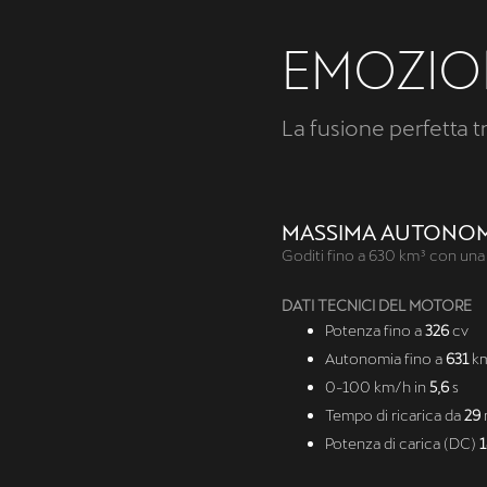
EMOZIO
La fusione perfetta 
MASSIMA AUTONO
Goditi fino a 630 km³ con una 
DATI TECNICI DEL MOTORE
Potenza fino a
326
cv
Autonomia fino a
631
k
0-100 km/h in
5,6
s
Tempo di ricarica da
29
Potenza di carica (DC)