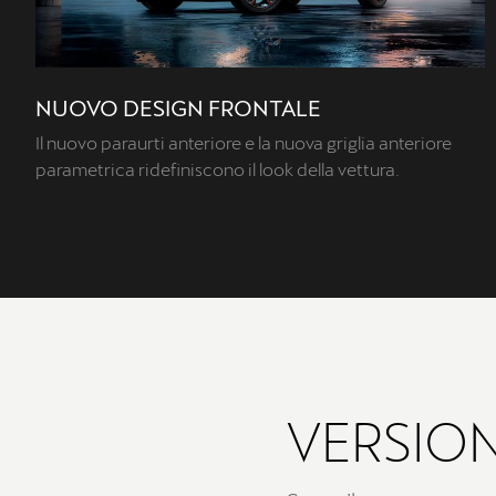
NUOVO DESIGN FRONTALE
Il nuovo paraurti anteriore e la nuova griglia anteriore
parametrica ridefiniscono il look della vettura.
VERSION