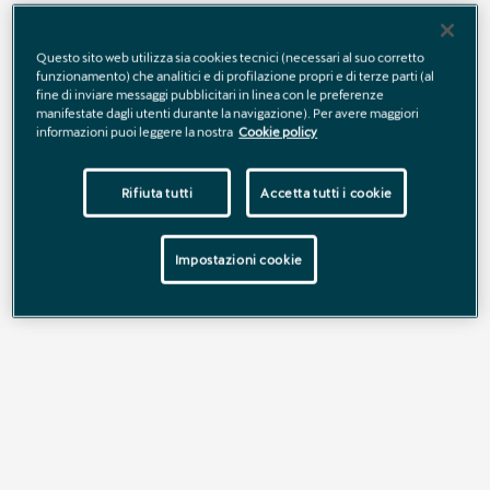
Dinamismo puro.
Questo sito web utilizza sia cookies tecnici (necessari al suo corretto
funzionamento) che analitici e di profilazione propri e di terze parti (al
fine di inviare messaggi pubblicitari in linea con le preferenze
manifestate dagli utenti durante la navigazione). Per avere maggiori
informazioni puoi leggere la nostra
Cookie policy
CUPRA LEON
Rifiuta tutti
Accetta tutti i cookie
SPORTSTOURER
Impostazioni cookie
Oltre l’ordinario