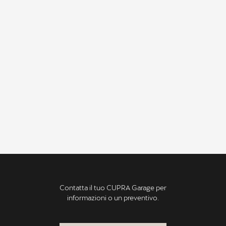
Scopri di più
SCOPRI DI PIÙ SU CUPRA
LEON SPORTSTOURER
Contatta il tuo CUPRA Garage per
informazioni o un preventivo.