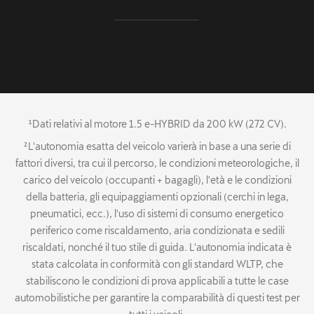
¹Dati relativi al motore 1.5 e-HYBRID da 200 kW (272 CV).
²L'autonomia esatta del veicolo varierà in base a una serie di
fattori diversi, tra cui il percorso, le condizioni meteorologiche, il
carico del veicolo (occupanti + bagagli), l'età e le condizioni
della batteria, gli equipaggiamenti opzionali (cerchi in lega,
pneumatici, ecc.), l'uso di sistemi di consumo energetico
periferico come riscaldamento, aria condizionata e sedili
riscaldati, nonché il tuo stile di guida. L'autonomia indicata è
stata calcolata in conformità con gli standard WLTP, che
stabiliscono le condizioni di prova applicabili a tutte le case
automobilistiche per garantire la comparabilità di questi test per