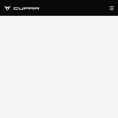
CUPRA Leon Sportstourer
CUPRA LEON
SPORTSTOURER