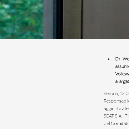
Dr. We
assume
Volkswa
allarg
Verona, 12.05
Responsabile
aggiunta all
SEAT S.A.. T
del Comitato