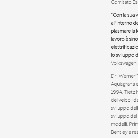
Comitato Ese
“Con la sua 
all’interno 
plasmare la 
lavoro è sino
elettrificazi
lo sviluppo
Volkswagen.
Dr. Werner T
Aquisgrana e
1994. Tietz h
dei veicoli 
sviluppo dell
sviluppo del 
modelli. Pri
Bentley e re