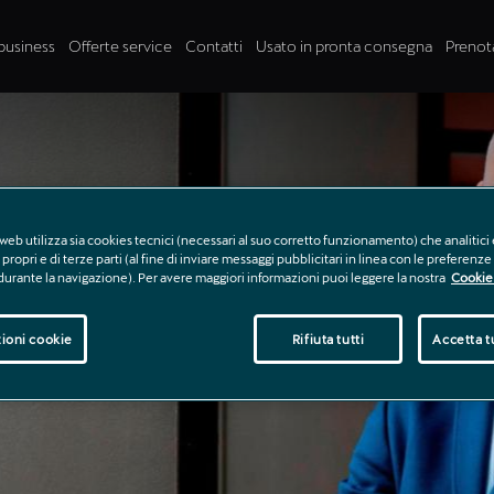
business
Offerte service
Contatti
Usato in pronta consegna
Prenot
e
web utilizza sia cookies tecnici (necessari al suo corretto funzionamento) che analitici 
propri e di terze parti (al fine di inviare messaggi pubblicitari in linea con le preferenz
 durante la navigazione). Per avere maggiori informazioni puoi leggere la nostra
Cookie 
ioni cookie
Rifiuta tutti
Accetta tu