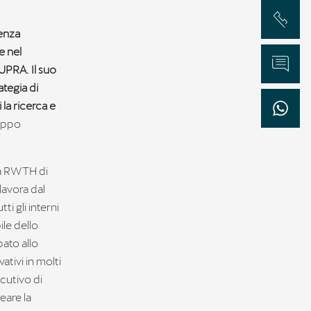
Chiama
ienza
e nel
Informazioni
UPRA. Il suo
ategia di
la ricerca e
WhatsApp
ruppo
tà RWTH di
lavora dal
ti gli interni
ile dello
pato allo
ativi in molti
cutivo di
eare la