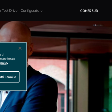
a Test Drive
Configuratore
COMER SUD
e di
e manifestate
policy
tti i cookie