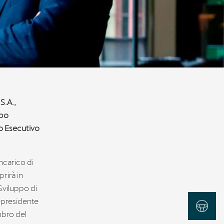
S.A.,
ppo
to Esecutivo
ncarico di
rirà in
Sviluppo di
cepresidente
Test Drive
mbro del