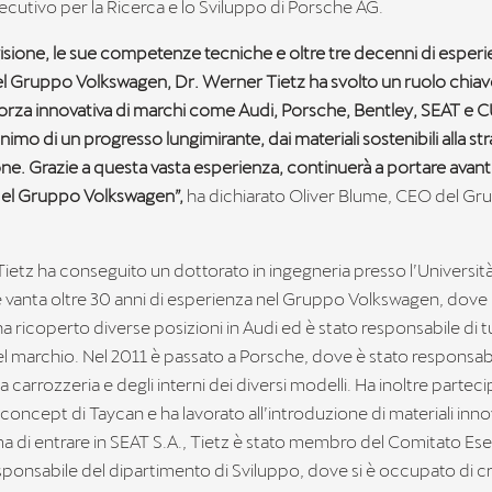
cutivo per la Ricerca e lo Sviluppo di Porsche AG.
visione, le sue competenze tecniche e oltre tre decenni di esper
del Gruppo Volkswagen, Dr. Werner Tietz ha svolto un ruolo chiav
forza innovativa di marchi come Audi, Porsche, Bentley, SEAT e C
nimo di un progresso lungimirante, dai materiali sostenibili alla str
one. Grazie a questa vasta esperienza, continuerà a portare avanti 
 del Gruppo Volkswagen”,
ha dichiarato Oliver Blume, CEO del G
ietz ha conseguito un dottorato in ingegneria presso l’Universi
 vanta oltre 30 anni di esperienza nel Gruppo Volkswagen, dove 
a ricoperto diverse posizioni in Audi ed è stato responsabile di tut
del marchio. Nel 2011 è passato a Porsche, dove è stato responsab
a carrozzeria e degli interni dei diversi modelli. Ha inoltre parteci
concept di Taycan e ha lavorato all’introduzione di materiali innov
ma di entrare in SEAT S.A., Tietz è stato membro del Comitato Ese
sponsabile del dipartimento di Sviluppo, dove si è occupato di cr