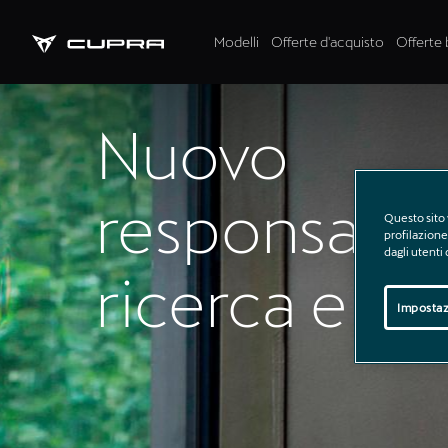
Modelli
Offerte d'acquisto
Offerte 
Nuovo
responsabil
Questo sito 
profilazione 
dagli utenti
ricerca e
Impostaz
sviluppo