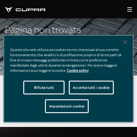
Pagina non trovata
Questo sito web utilizza sia cookies tecnici (necessari al suo corretto
funzionamento) che analitici e di profilazione propri e di terze parti (al
fine di inviare messaggi pubblicitari in linea con le preferenze
manifestate dagli utenti durante la navigazione). Per avere maggiori
informazioni puoi leggere la nostra
Cookie policy
La pagina richiesta non è stata trovata.
Rifiuta tutti
Accetta tutti i cookie
Puoi continuare a esplorare il sito usando il menù di
Impostazioni cookie
navigazione qui sopra.