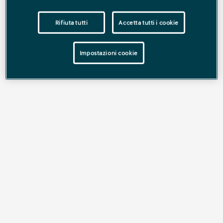
Rifiuta tutti
Accetta tutti i cookie
Impostazioni cookie
CUPRA Raval: dalla linea di
produzione alla strada
Lo stabilimento ha adattato 160.000 m² per avviare
l’innovativa linea di produzione di CUPRA Raval, che in
queste settimane farà il suo debutto sulle strade italiane.
Scopri di più