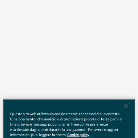
CUPRA Raval Edge Plus è dedicata a chi cerca
un’esperienza di guida ancora più coinvolgente, con il
perfetto equilibrio tra design distintivo, prestazioni ed
emozione
Scopri di più
Questo sito web utilizza sia cookies tecnici (necessari al suo corretto
funzionamento) che analitici e di profilazione propri e di terze parti (al
fine di inviare messaggi pubblicitari in linea con le preferenze
manifestate dagli utenti durante la navigazione). Per avere maggiori
informazioni puoi leggere la nostra
Cookie policy